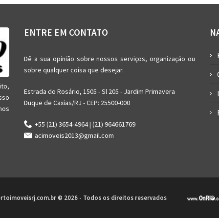
ENTRE EM CONTATO
N
Dê a sua opinião sobre nossos serviços, organizaçáo ou
sobre qualquer coisa que desejar.
ito,
Estrada do Rosário, 1505 - Sl 205 - Jardim Primavera
sso
Duque de Caxias/RJ - CEP: 25500-000
nos
+55 (21) 3654-4964 | (21) 964661769
acimoveis2013@gmail.com
ertoimoveisrj.com.br © 2026 - Todos os direitos reservados