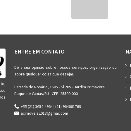
ENTRE EM CONTATO
N
Dê a sua opinião sobre nossos serviços, organizaçáo ou
sobre qualquer coisa que desejar.
ito,
Estrada do Rosário, 1505 - Sl 205 - Jardim Primavera
sso
Duque de Caxias/RJ - CEP: 25500-000
nos
+55 (21) 3654-4964 | (21) 964661769
acimoveis2013@gmail.com