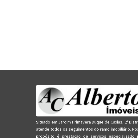
Situado em Jardim Primavera Duque de Caxias, 2º Distr
atende todos os seguimentos do ramo imobiliário. No
propósito é prestação de serviços especializado 