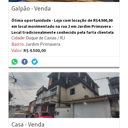
Galpão - Venda
Ótima oportunidade - Loja com locação de R$4.500,00
em local movimentado na rua 2 em Jardim Primavera -
Local tradicionalmente conhecido pela farta clientela
Cidade:
Duque de Caxias / RJ
e comércio. Ótima oportunidade pra você investidor
Bairro:
Jardim Primavera
Valor:
R$ 4.500,00
Casa - Venda